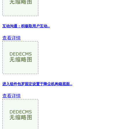
互动沟通：积极取用户互动
...
查看详情
进入组件包罗固定设置于降尘机构箱底面...
查看详情