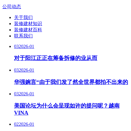
公司动态
关于我们
装修建材知识
装修建材百科
联系我们
03
2026-01
对于阳江正正在筹备拆修的业从而
03
2026-01
华强婉言“由于我们发了然全世界都拍不出来的
03
2026-01
美国论坛为什么会呈现如许的提问呢？越南
VINA
02
2026-01