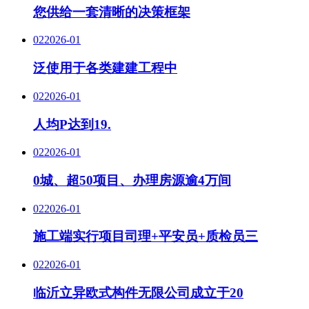
您供给一套清晰的决策框架
02
2026-01
泛使用于各类建建工程中
02
2026-01
人均P达到19.
02
2026-01
0城、超50项目、办理房源逾4万间
02
2026-01
施工端实行项目司理+平安员+质检员三
02
2026-01
临沂立异欧式构件无限公司成立于20