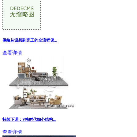
供给从设想到完工的全流程保...
查看详情
持续下调；V格时代细心结构...
查看详情