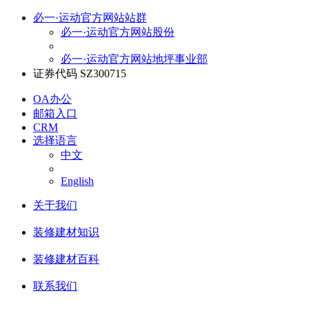
必一·运动官方网站站群
必一·运动官方网站股份
必一·运动官方网站地坪事业部
证券代码 SZ300715
OA办公
邮箱入口
CRM
选择语言
中文
English
关于我们
装修建材知识
装修建材百科
联系我们