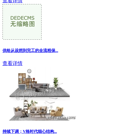
查看详情
供给从设想到完工的全流程保...
查看详情
持续下调；V格时代细心结构...