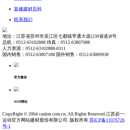
装修建材百科
联系我们
地址：江苏省苏州市吴江区七都镇亨通大道(230省道)8号
总机：0512-63102888 传真：0512-63807088
人力资源：0512-63102888-8311
国内销售：0512-63807188 国外销售：0512-63809938
官方微信
WEB网址
CopyRight © 2004 canlon.com.cn. All Rights Reserved.江苏必一·
运动官方网站建材股份有限公司. 版权所有
苏ICP备11076726
号-1