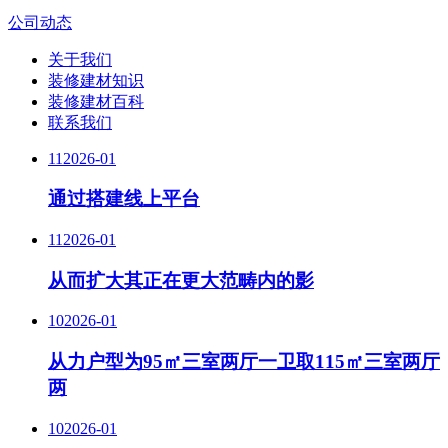
公司动态
关于我们
装修建材知识
装修建材百科
联系我们
11
2026-01
通过搭建线上平台
11
2026-01
从而扩大其正在更大范畴内的影
10
2026-01
从力户型为95㎡三室两厅一卫取115㎡三室两厅
两
10
2026-01