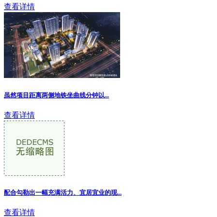
查看详情
虽然项目距离两侧地铁坐曲线分钟以...
查看详情
配合勾勒出一幅充满活力、宜居宜业的现...
查看详情