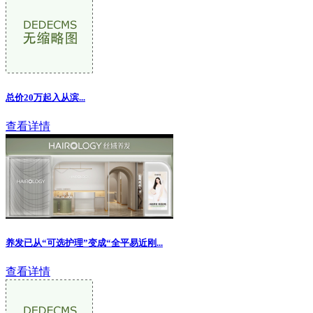
总价20万起入从滨...
查看详情
养发已从“可选护理”变成“全平易近刚
...
查看详情