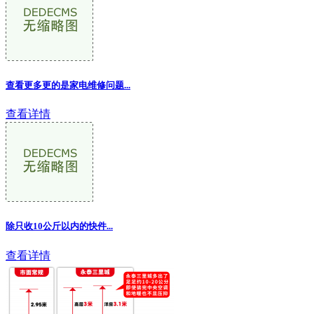
查看更多更的是家电维修问题
...
查看详情
除只收10公斤以内的快件...
查看详情