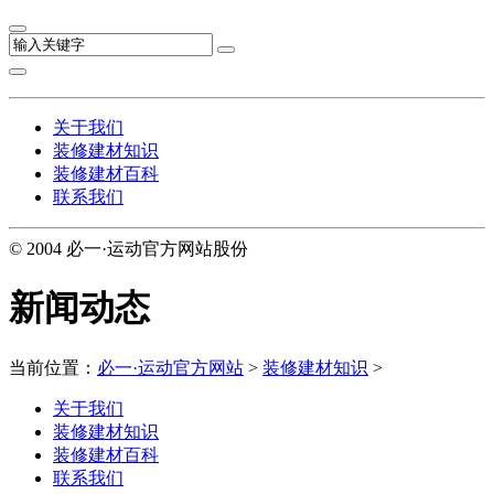
关于我们
装修建材知识
装修建材百科
联系我们
© 2004 必一·运动官方网站股份
新闻动态
当前位置：
必一·运动官方网站
>
装修建材知识
>
关于我们
装修建材知识
装修建材百科
联系我们