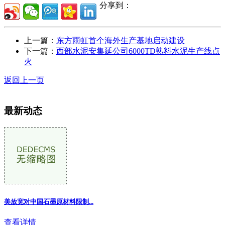
分享到：
上一篇：
东方雨虹首个海外生产基地启动建设
下一篇：
西部水泥安集延公司6000TD熟料水泥生产线点
火
返回上一页
最新动态
美放宽对中国石墨原材料限制
...
查看详情