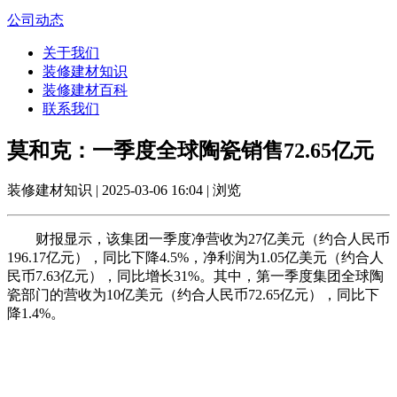
公司动态
关于我们
装修建材知识
装修建材百科
联系我们
莫和克：一季度全球陶瓷销售72.65亿元
装修建材知识 | 2025-03-06 16:04 | 浏览
财报显示，该集团一季度净营收为27亿美元（约合人民币
196.17亿元），同比下降4.5%，净利润为1.05亿美元（约合人
民币7.63亿元），同比增长31%。其中，第一季度集团全球陶
瓷部门的营收为10亿美元（约合人民币72.65亿元），同比下
降1.4%。